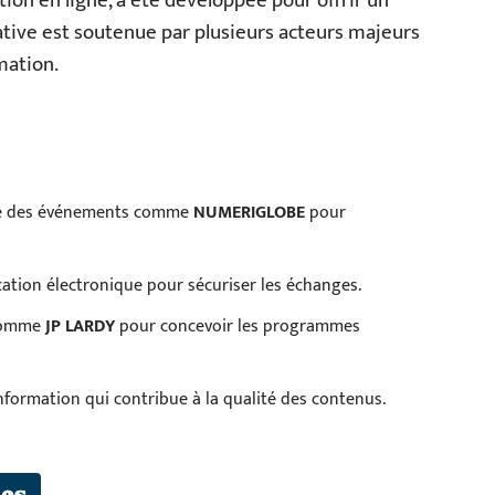
ion en ligne, a été développée pour offrir un
tiative est soutenue par plusieurs acteurs majeurs
mation.
e des événements comme
NUMERIGLOBE
pour
ication électronique pour sécuriser les échanges.
 comme
JP LARDY
pour concevoir les programmes
information qui contribue à la qualité des contenus.
es