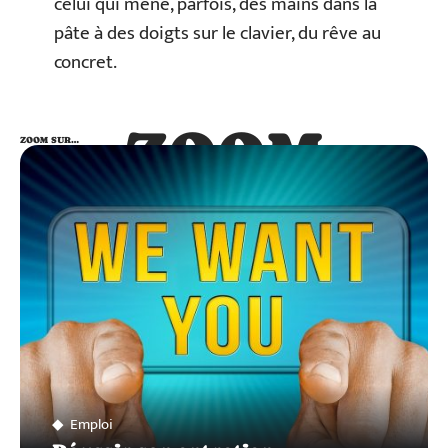
celui qui mène, parfois, des mains dans la
pâte à des doigts sur le clavier, du rêve au
concret.
ZOOM
ZOOM SUR…
SUR…
Emploi