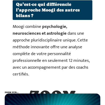
Qu’est-ce qui différencie
l’approche Moogi des autres
bilans ?
Moogi combine
psychologie,
neurosciences et astrologie
dans une
approche pluridisciplinaire unique. Cette
méthode innovante offre une analyse
complète de votre personnalité
professionnelle en seulement 12 minutes,
avec un accompagnement par des coachs
certifiés.
ZOOM
ZOOM SUR…
SUR…