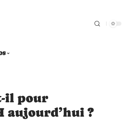
OS
-il pour
H aujourd’hui ?