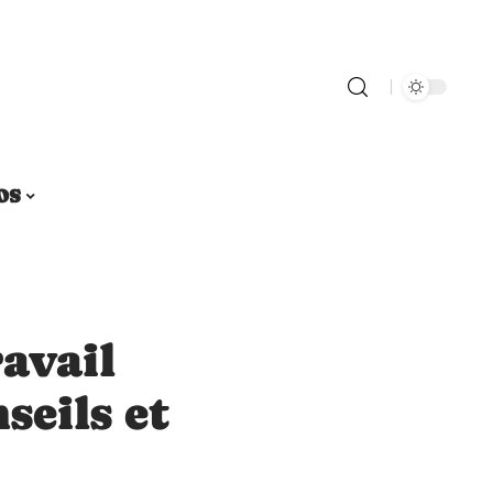
OS
ravail
seils et