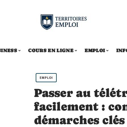
SINESS
COURS EN LIGNE
EMPLOI
INF
EMPLOI
Passer au télét
facilement : con
démarches clés