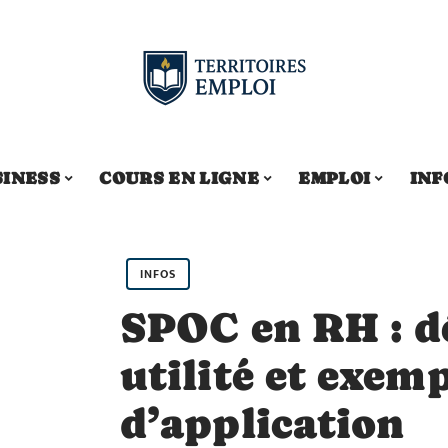
SINESS
COURS EN LIGNE
EMPLOI
INF
INFOS
SPOC en RH : dé
utilité et exem
d’application