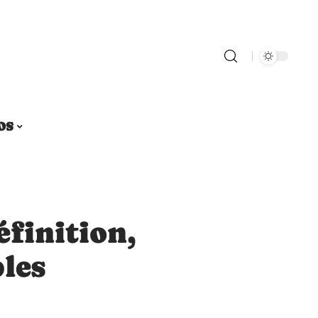
OS
finition,
ples