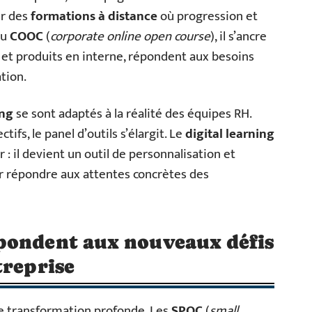
er des
formations à distance
où progression et
au
COOC
(
corporate online open course
), il s’ancre
s et produits en interne, répondent aux besoins
tion.
ing
se sont adaptés à la réalité des équipes RH.
ctifs, le panel d’outils s’élargit. Le
digital learning
 : il devient un outil de personnalisation et
r répondre aux attentes concrètes des
pondent aux nouveaux défis
treprise
e transformation profonde. Les
SPOC
(
small