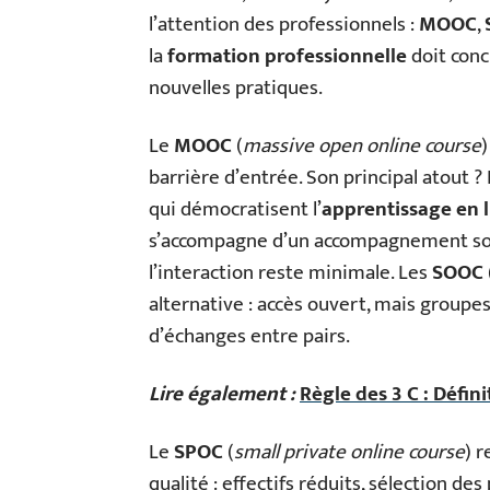
l’attention des professionnels :
MOOC
,
la
formation professionnelle
doit conci
nouvelles pratiques.
Le
MOOC
(
massive open online course
)
barrière d’entrée. Son principal atout ? L
qui démocratisent l’
apprentissage en 
s’accompagne d’un accompagnement souve
l’interaction reste minimale. Les
SOOC
alternative : accès ouvert, mais groupe
d’échanges entre pairs.
Lire également :
Règle des 3 C : Défin
Le
SPOC
(
small private online course
) r
qualité : effectifs réduits, sélection 